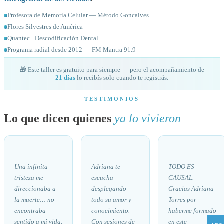
Profesora de Memoria Celular — Método Goncalves
Flores Silvestres de América
Quantec · Descodificación Dental
Programa radial desde 2012 — FM Mantra 91.9
🎁 Este taller es gratuito para siempre — pero el acompañamiento de
21 días
lo recibís solo cuando te registrás.
TESTIMONIOS
Lo que dicen quienes
ya lo vivieron
"
"
"
Una infinita
Adriana te
TODO ES
tristeza me
escucha
CAUSAL.
direccionaba a
desplegando
Gracias Adriana
la muerte… no
todo su amor y
Torres por
encontraba
conocimiento.
haberme formado
sentido a mi vida.
Con sesiones de
en este