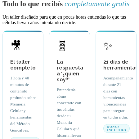
Todo lo que recibís
completamente gratis
Un taller diseñado para que en pocas horas entiendas lo que tus
células llevan años intentando decirte.
🎥
🧬
✨
El taller
La
21 días de
completo
respuesta
herramientas
a '¿quién
1 hora y 40
Acompañamiento
soy?'
minutos de
durante 21
Entenderás
contenido
días con
cómo
profundo sobre
herramientas
conectarte con
Memoria
vibracionales
tus células
Celular y
para integrar
desde tu
herramientas
en tu día a día.
Memoria
del Método
BONUS
Celular y qué
Goncalves.
INCLUIDO
historia llevan