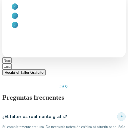
Taller gratuito completo:
Tus células hablan de ti (1 h 40 min)
✓
Herramientas del Método Goncalves
para descubrir quién sos
✓
21 días de acompañamiento
con herramientas vibracionales
✓
para el día a día
DEJÁ TUS DATOS PARA ACCEDER
Recibí el Taller Gratuito
🔒 100% seguro
✉️ Sin spam
🎁 Siempre gratuito
📱 Acceso inmediato
FAQ
Preguntas frecuentes
¿El taller es realmente gratis?
+
Sí, completamente gratuito. No necesitás tarjeta de crédito ni ningún pago. Solo