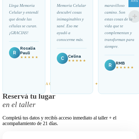
ARS
Llega Memoria
Memoria Celular
maravilloso
Celular y entendí
descubrí cosas
camino. Son
que desde las
inimaginables y
estas cosas de la
células se curan.
sané. Eso me
vida que te
¡GRACIAS!
ayudó a
complementan y
conocerme más.
transforman para
siempre.
Rosalía
R
Pauli
Celina
★★★★★
C
★★★★★
RMB
R
★★★★★
✦ ACCESO GRATUITO ✦
Reservá tu lugar
en el taller
Completá tus datos y recibís acceso inmediato al taller + el
acompañamiento de 21 días.